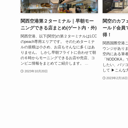
関西空港第２ターミナル｜早朝モー
関空のカフェ
ニングできる店まとめ(ゲート内・外)
ールド会員で
得！
関西空港、以下(関空)の第２ターミナルはLCC
のpeach専用エリアです。 そのためターミナ
関西国際空港
ルの規模は小さめ、お店もそんなに多くはあ
ウンジがありま
りません。 しかし早朝フライトに合わせて朝
空内にある筆
の６時からモーニングできるお店や売店、コ
「NODOKA
ンビニ情報をまとめてご紹介します。 ...
したい、パソ
して ▶こんな方
2023年10月20日
2023年2月16日