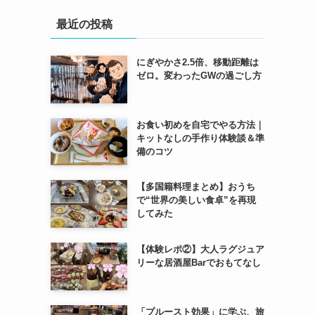
最近の投稿
にぎやかさ2.5倍、移動距離は
ゼロ。変わったGWの過ごし方
お食い初めを自宅でやる方法｜
キットなしの手作り体験談＆準
備のコツ
【多国籍料理まとめ】おうち
で“世界の美しい食卓”を再現
してみた
【体験レポ②】大人ラグジュア
リーな居酒屋Barでおもてなし
「プルースト効果」に学ぶ、旅