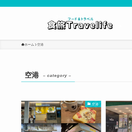
ホーム
空港
空港
– category –
空港