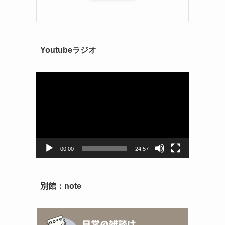
Youtubeラジオ
動
画
プ
レ
ー
ヤ
ー
00:00
24:57
別館：note