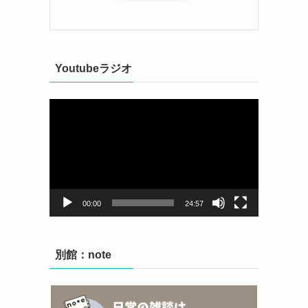
Youtubeラジオ
動
画
プ
レ
ー
ヤ
ー
00:00
24:57
別館：note