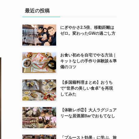
最近の投稿
にぎやかさ2.5倍、移動距離は
ゼロ。変わったGWの過ごし方
お食い初めを自宅でやる方法｜
キットなしの手作り体験談＆準
備のコツ
【多国籍料理まとめ】おうち
で“世界の美しい食卓”を再現
してみた
【体験レポ②】大人ラグジュア
リーな居酒屋Barでおもてなし
「プルースト効果」に学ぶ、旅