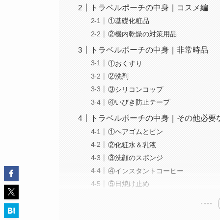
トラベルポーチの中身｜コスメ編
①基礎化粧品
②機内乾燥の対策用品
トラベルポーチの中身｜非常時品
①おくすり
②洗剤
③シリコンコップ
④いびき防止テープ
トラベルポーチの中身｜その他必要
①ヘアゴムとピン
②化粧水＆乳液
③洗顔のスポンジ
④インスタントコーヒー
⑤日焼け止め