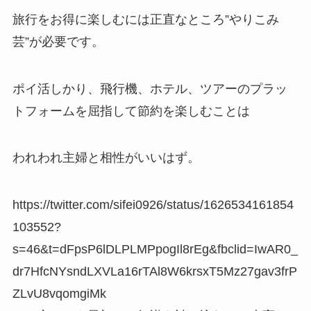
旅行をお得に楽しむには正直なところ”やりこみ
芸”が必要です。
ポイ活しかり、飛行機、ホテル、ツアーのプラッ
トフォームを屈指して節約を楽しむことは
われわれ主婦と相性がいいはず。
https://twitter.com/sifei0926/status/1626534161854
103552?
s=46&t=dFpsP6lDLPLMPpogIl8rEg&fbclid=IwAR0_
dr7HfcNYsndLXVLa16rTAl8W6krsxT5Mz27gav3frP
ZLvU8vqomgiMk